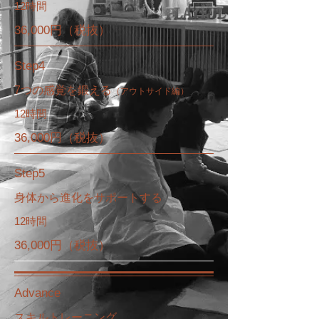
12時間
36,000円（税抜）
​Step4
7つの感覚を鍛える
（アウトサイド編）
12時間
36,000円（税抜）
​Step5
身体から進化をサポートする
12時間
36,000円（税抜）
​Advance
​スキルトレーニング