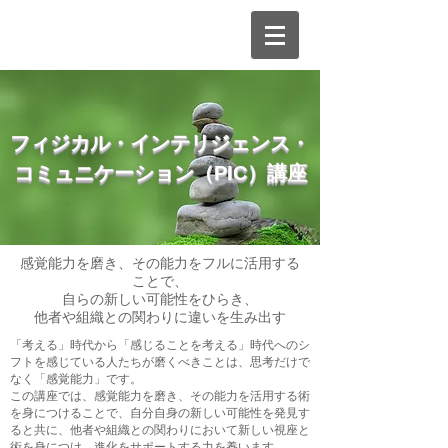
​フィジカル・インテリジェンス・
コミュニケーション（PIC）講座​
感覚能力を磨き、その能力をフルに活用する
ことで、
自らの新しい可能性をひらき、
他者や組織との関わりに
違いを
生み出す
「考える」時代から「感じることを考える」時代へのシ
フトを感じている人たちが磨くべきことは、思考だけで
なく「感覚能力」です。
この講座では、感覚能力を磨き、その能力を活用する術
を身につけることで
、自分自身の新しい可能性を発見す
ると共に、他者や組織との関わりにおいて新しい視座と
術を身につけ、進化をサポートする力を養います。