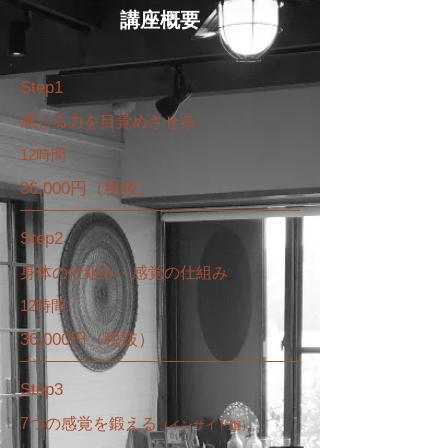
講座概要
​Step1
​感じる力を目覚めさせる
12時間
36,000円（税抜）
​Step2
​身体の仕組み・感覚の仕組み
12時間
36,000円（税抜）
​Step3
7つの感覚を鍛える
（インサイド編）