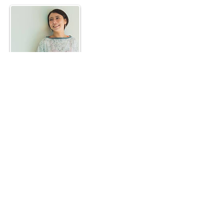
坂本真理
約15年、フリーランスのライターとして
健康医療分野の記事を執筆。書いて伝え
るだけでなく、直接伝える場所を持ちた
いと運動指導をスタート。現在は執筆活
動に加え、スタジオやジムでのレッス
ン、企業などで運動指導と身体を整える
基本を伝えている。
NCA認定コンディショニングトレーナー、
A-YOGA認定インストラクター