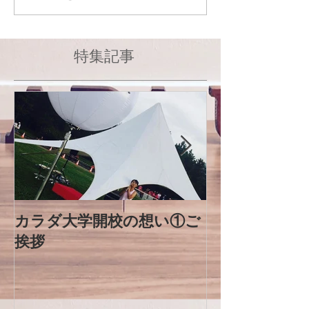
特集記事
カラダ大学開校の想い①ご
なぜ、今、「
挨拶
なのか？①